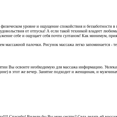
физическом уровне и ощущение спокойствия и беззаботности в г
 удовольствия от отпуска! А если такой техникой владеет любим
лужение себе и ощущает себя почти султаном! Как минимум, пр
м массажной палочки. Рисунок массажа легко запоминается - те
анятии Вы освоите необходимую для массажа информацию. Увле
ине) в этот же вечер. Занятие подходит и женщинам, и мужчина
ала!!!! Спасибо! Видели бы Вы мою сестру? Села делать ей масса