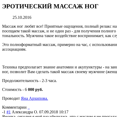
ЭРОТИЧЕСКИЙ МАССАЖ НОГ
25.10.2016
Массаж ног любят все! Приятные ощущения, полный релакс на 
посещаем такой массаж, и не один раз - для получения полного
тональность. Мужчина такое воздействие воспринимает, как с
Это полноформатный массаж, примерно на час, с использование
ассоциациям.
Техника предполагает знание анатомии и акупунктуры - на з
ног, позволит Вам сделать такой массаж своему мужчине (женщ
Продолжительность - 2-3 часа.
Стоимость - 6
000 руб.
Проводит
Яна Архипова.
Комментарии
-1
#1
Александра О.
07.09.2018 10:17
Яночка, сегодня я ещё раз убедилась, что с маслом я не прогад