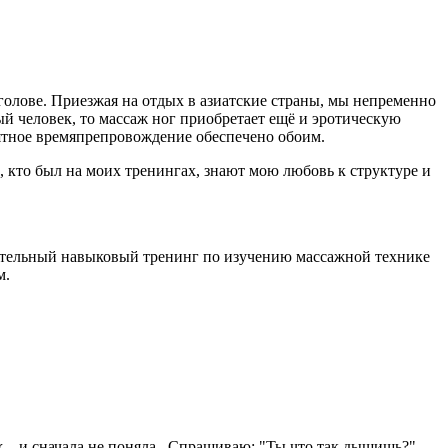
олове. Приезжая на отдых в азиатские страны, мы непременно
ый человек, то массаж ног приобретает ещё и эротическую
иятное времяпрепровождение обеспечено обоим.
, кто был на моих тренингах, знают мою любовь к структуре и
кательный навыковый тренинг по изучению массажной технике
м.
ж....и сначала не поняла.. Спрашиваю: "Ты что так дышишь?"