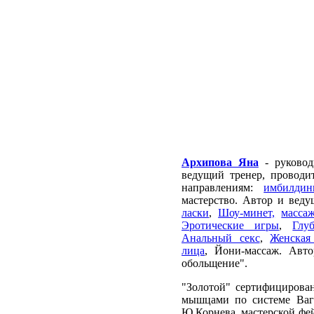
Архипова Яна
- руковод
ведущий тренер, провод
направлениям:
имбилди
мастерство. Автор и вед
ласки
,
Шоу-минет,
масса
Эротические игры
,
Глу
Анальный секс
,
Женская
лица
, Йони-массаж. Авто
обольщение".
"Золотой" сертифицирова
мышцами по системе Ваг
Ю.Корнева, мастерской фе